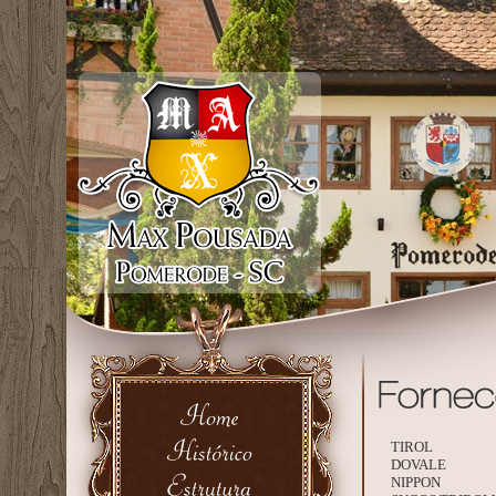
TIROL
DOVALE
NIPPON